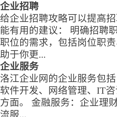
企业招聘
给企业招聘攻略可以提高招
能有用的建议： 明确招聘
职位的需求，包括岗位职责
助于你更...
企业服务
洛江企业网的企业服务包括
软件开发、网络管理、IT
方面。 金融服务：企业理
流服...